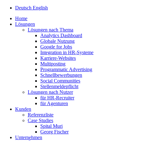
Deutsch
English
Home
Lösungen
Lösungen nach Thema
Analytics Dashboard
Globale Nutzung
Google for Jobs
Integration in HR-Systeme
Karriere-Websites
Multiposting
Programmatic Advertising
Schnellbewerbungen
Social Communities
Stellenmeldepflicht
Lösungen nach Nutzer
für HR-Recruiter
für Agenturen
Kunden
Referenzliste
Case Studies
Spital Muri
Georg Fischer
Unternehmen