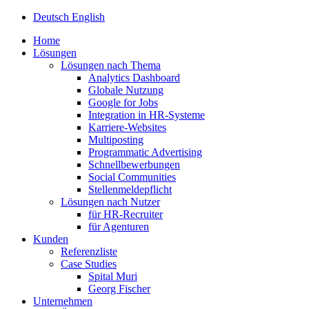
Deutsch
English
Home
Lösungen
Lösungen nach Thema
Analytics Dashboard
Globale Nutzung
Google for Jobs
Integration in HR-Systeme
Karriere-Websites
Multiposting
Programmatic Advertising
Schnellbewerbungen
Social Communities
Stellenmeldepflicht
Lösungen nach Nutzer
für HR-Recruiter
für Agenturen
Kunden
Referenzliste
Case Studies
Spital Muri
Georg Fischer
Unternehmen