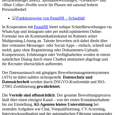
Berufseinsteiger:innen), Spontanbewerbungen, «Deskless»- und
«Blue Collar»-Profile sowie für Phasen mit saisonal hohem
Personalbedarf.
In Kooperation mit
PastaHR
bietet solique Schnellbewerbungen via
WhatsApp und Instagram oder per mobil-optimiertem Online-
Formular neu als Kommunikationskanal im Rahmen seiner
Multiposting-Lösung an. Talente bewerben sich dabei direkt über
ihre vertrauten Messenger- oder Social-Apps – einfach, schnell und
mobil, ganz ohne Registrierung oder Dokumenten-Uploads.
Kompetenzen, Erfahrungen oder Verfügbarkeiten werden in einem
natürlichen Dialog durch einen Chatbot strukturiert abgefragt und
für Recruiter übersichtlich aufbereitet.
Der Datenaustausch mit gängigen Bewerbermanagementsystemen
(ATS) ist dabei nahtlos sichergestellt.
Datenschutz und
Datensicherheit
werden durch DSGVO-Konformität und ISO-
27001-Zertifizierung
gewährleistet
.
Die
Vorteile sind offensichtlich
: Der gesamte Bewerbungsprozess
läuft über einen einzigen Kanal – von der ersten Kontaktaufnahme
bis zur Einstellung.
KI-Agenten leisten Unterstützung
bei
zentralen Aufgaben wie Chat, Vorqualifizierung, CV-Screening,
Interviewkoordination und der automatischen Filterung unpassender