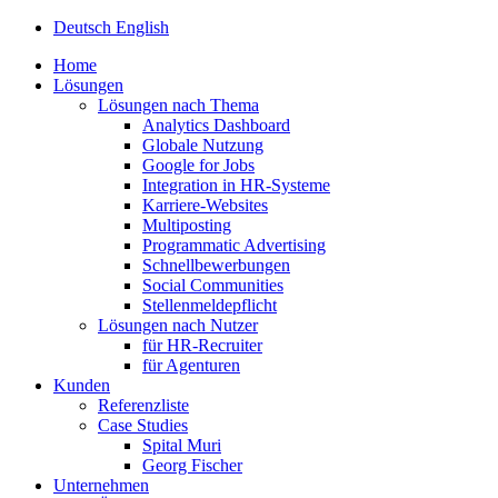
Deutsch
English
Home
Lösungen
Lösungen nach Thema
Analytics Dashboard
Globale Nutzung
Google for Jobs
Integration in HR-Systeme
Karriere-Websites
Multiposting
Programmatic Advertising
Schnellbewerbungen
Social Communities
Stellenmeldepflicht
Lösungen nach Nutzer
für HR-Recruiter
für Agenturen
Kunden
Referenzliste
Case Studies
Spital Muri
Georg Fischer
Unternehmen