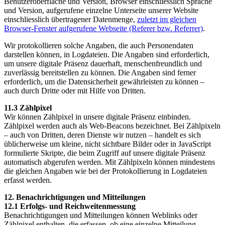
Benutzeroberfläche und Version, Browser einschliesslich Sprache
und Version, aufgerufene einzelne Unterseite unserer Website
einschliesslich übertragener Datenmenge,
zuletzt im gleichen
Browser-Fenster aufgerufene Webseite (Referer bzw. Referrer)
.
Wir protokollieren solche Angaben, die auch Personendaten
darstellen können, in Logdateien. Die Angaben sind erforderlich,
um unsere digitale Präsenz dauerhaft, menschenfreundlich und
zuverlässig bereitstellen zu können. Die Angaben sind ferner
erforderlich, um die Datensicherheit gewährleisten zu können –
auch durch Dritte oder mit Hilfe von Dritten.
11.3 Zählpixel
Wir können Zählpixel in unsere digitale Präsenz einbinden.
Zählpixel werden auch als Web-Beacons bezeichnet. Bei Zählpixeln
– auch von Dritten, deren Dienste wir nutzen – handelt es sich
üblicherweise um kleine, nicht sichtbare Bilder oder in JavaScript
formulierte Skripte, die beim Zugriff auf unsere digitale Präsenz
automatisch abgerufen werden. Mit Zählpixeln können mindestens
die gleichen Angaben wie bei der Protokollierung in Logdateien
erfasst werden.
12. Benachrichtigungen und Mitteilungen
12.1 Erfolgs- und Reichweitenmessung
Benachrichtigungen und Mitteilungen können Weblinks oder
Zählpixel enthalten, die erfassen, ob eine einzelne Mitteilung