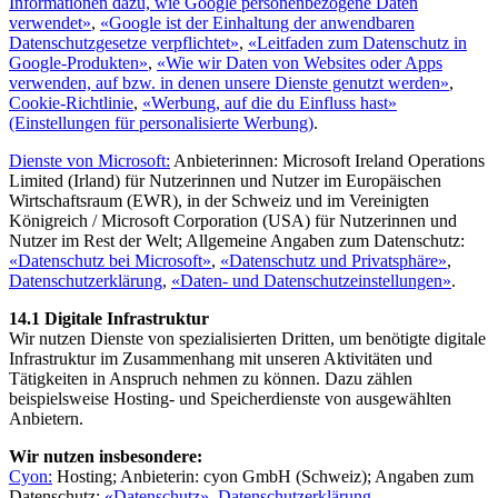
Informationen dazu, wie Google personenbezogene Daten
verwendet»
,
«Google ist der Einhaltung der anwendbaren
Datenschutzgesetze verpflichtet»
,
«Leitfaden zum Datenschutz in
Google-Produkten»
,
«Wie wir Daten von Websites oder Apps
verwenden, auf bzw. in denen unsere Dienste genutzt werden»
,
Cookie-Richtlinie
,
«Werbung, auf die du Einfluss hast»
(Einstellungen für personalisierte Werbung)
.
Dienste von Microsoft:
Anbieterinnen: Microsoft Ireland Operations
Limited (Irland) für Nutzerinnen und Nutzer im Europäischen
Wirtschaftsraum (EWR), in der Schweiz und im Vereinigten
Königreich / Microsoft Corporation (USA) für Nutzerinnen und
Nutzer im Rest der Welt; Allgemeine Angaben zum Datenschutz:
«Datenschutz bei Microsoft»
,
«Datenschutz und Privatsphäre»
,
Datenschutzerklärung
,
«Daten- und Datenschutzeinstellungen»
.
14.1 Digitale Infrastruktur
Wir nutzen Dienste von spezialisierten Dritten, um benötigte digitale
Infrastruktur im Zusammenhang mit unseren Aktivitäten und
Tätigkeiten in Anspruch nehmen zu können. Dazu zählen
beispielsweise Hosting- und Speicherdienste von ausgewählten
Anbietern.
Wir nutzen insbesondere:
Cyon:
Hosting; Anbieterin: cyon GmbH (Schweiz); Angaben zum
Datenschutz:
«Datenschutz»
,
Datenschutzerklärung
.