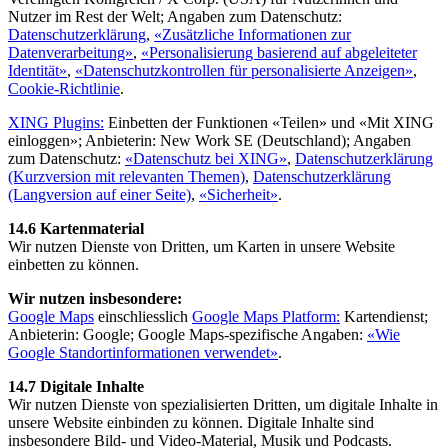
Nutzer im Rest der Welt; Angaben zum Datenschutz:
Datenschutzerklärung
,
«Zusätzliche Informationen zur
Datenverarbeitung»
,
«Personalisierung basierend auf abgeleiteter
Identität»
,
«Datenschutzkontrollen für personalisierte Anzeigen»
,
Cookie-Richtlinie
.
XING Plugins:
Einbetten der Funktionen «Teilen» und «Mit XING
einloggen»; Anbieterin: New Work SE (Deutschland); Angaben
zum Datenschutz:
«Datenschutz bei XING»
,
Datenschutzerklärung
(Kurzversion mit relevanten Themen)
,
Datenschutzerklärung
(Langversion auf einer Seite)
,
«Sicherheit»
.
14.6 Kartenmaterial
Wir nutzen Dienste von Dritten, um Karten in unsere Website
einbetten zu können.
Wir nutzen insbesondere:
Google Maps
einschliesslich
Google Maps Platform:
Kartendienst;
Anbieterin: Google; Google Maps-spezifische Angaben:
«Wie
Google Standortinformationen verwendet»
.
14.7 Digitale Inhalte
Wir nutzen Dienste von spezialisierten Dritten, um digitale Inhalte in
unsere Website einbinden zu können. Digitale Inhalte sind
insbesondere Bild- und Video-Material, Musik und Podcasts.