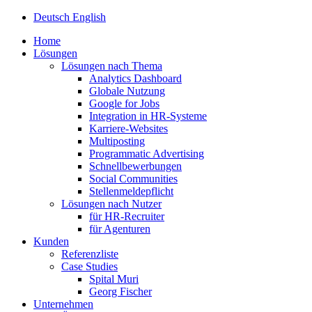
Deutsch
English
Home
Lösungen
Lösungen nach Thema
Analytics Dashboard
Globale Nutzung
Google for Jobs
Integration in HR-Systeme
Karriere-Websites
Multiposting
Programmatic Advertising
Schnellbewerbungen
Social Communities
Stellenmeldepflicht
Lösungen nach Nutzer
für HR-Recruiter
für Agenturen
Kunden
Referenzliste
Case Studies
Spital Muri
Georg Fischer
Unternehmen