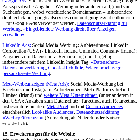
Google Ads:
Suchmaschinen-Werbung; Anbieterin: Google; Google
Ads-spezifische Angaben: Werbung unter anderem aufgrund von
Suchanfragen, wobei verschiedene Domainnamen – insbesondere
doubleclick.net, googleadservices.com und googlesyndication.com
– für Google Ads verwendet werden,
Datenschutzerklärung für
Werbung
,
«Eingeblendete Werbung direkt über Anzeigen
verwalten»
.
LinkedIn Ads:
Social Media-Werbung; Anbieterinnen: LinkedIn
Corporation (USA) / LinkedIn Ireland Unlimited Company (Irland);
Angaben zum Datenschutz: Remarketing und Targeting
insbesondere mit dem LinkedIn Insight-Tag,
«Datenschutz»
,
Datenschutzerklärung
,
Cookie-Richtlinie
,
Widerspruch gegen
personalisierte Werbung
.
Meta-Werbeanzeigen (Meta Ads):
Social Media-Werbung bei
Facebook und Instagram; Anbieterinnen: Meta Platforms Ireland
Limited (Irland) und
weitere Meta-Unternehmen
(unter anderem in
den USA); Angaben zum Datenschutz: Targeting, auch Retargeting,
insbesondere mit dem
Meta-Pixel
und mit
Custom Audiences
einschliesslich
Lookalike Audiences
,
Datenschutzerklärung
,
«Werbepräferenzen»
(Anmeldung als Nutzerin oder Nutzer
erforderlich).
15. Erweiterungen für die Website
Wir verwenden Erweiterungen für unsere Website, um zusätzliche