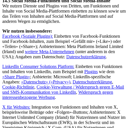
14.5 Social Media-Funktionen und Social Media-Inhalte
Wir nutzen Dienste und Plugins von Dritten, um Funktionen und
Inhalte von Social Media-Plattformen einbetten zu können sowie um
das Teilen von Inhalten auf Social Media-Plattformen und auf
anderen Wegen zu ermöglichen.
Wir nutzen insbesondere:
Facebook (Soziale Plugins):
Einbetten von Facebook-Funktionen
und Facebook-Inhalten, zum Beispiel «Gefällt mir» («Like») oder
«Teilen» («Share»); Anbieterinnen: Meta Platforms Ireland Limited
(Irland) und
weitere Meta-Unternehmen
(unter anderem in den
USA); Angaben zum Datenschutz:
Datenschutzerklärung
.
LinkedIn Consumer Solutions Platform:
Einbetten von Funktionen
und Inhalten von LinkedIn, zum Beispiel mit
Plugins
wie dem
«Share Plugin»
; Anbieterin: Microsoft; LinkedIn-spezifische
Angaben:
«Datenschutz» («Privacy»)
,
Datenschutzerklärung
,
Cookie-Richtlinie
,
Cookie-Verwaltung / Widerspruch gegen E-Mail
und SMS-Kommunikation von LinkedIn
,
Widerspruch gegen
interessenbezogene Werbung
.
X für Websites:
Integration von Funktionen und Inhalten von X,
beispielsweise Beiträge oder «Folgen»-Buttons; Anbieterinnen: X
Internet Unlimited Company (Irland) für Nutzerinnen und Nutzer im
Europäischen Wirtschaftsraum (EWR), in der Schweiz und im
Vereinigten Königreich / X Corp. (USA) für Nutzerinnen und