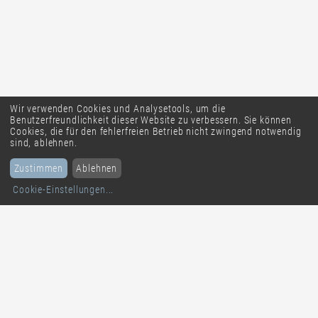
Wir verwenden Cookies und Analysetools, um die
Benutzerfreundlichkeit dieser Website zu verbessern. Sie können
Cookies, die für den fehlerfreien Betrieb nicht zwingend notwendig
sind, ablehnen.
Zustimmen
Ablehnen
Cookie-Einstellungen
...
solique ag
smart multiposting
Untere Grabenstrasse 26
CH-4800
Zofingen
Tel. +41 62 544 33 33